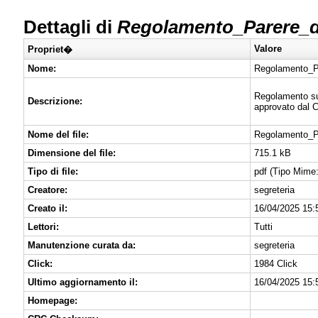
Dettagli di
Regolamento_Parere_di
Valore
Propriet�
Nome:
Regolamento_Pa
Regolamento sul 
Descrizione:
approvato dal C
Nome del file:
Regolamento_Pa
Dimensione del file:
715.1 kB
Tipo di file:
pdf (Tipo Mime:
Creatore:
segreteria
Creato il:
16/04/2025 15:
Lettori:
Tutti
Manutenzione curata da:
segreteria
Click:
1984 Click
Ultimo aggiornamento il:
16/04/2025 15:
Homepage: