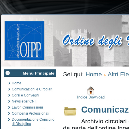
Menu Principale
Sei qui:
Home
Altri El
Home
Comunicazioni e Circolari
Corsi e Convegni
Indice Download
Newsletter CNI
Comunicazi
Lavori Commissioni
Compensi Professionali
Documentazione Consiglio
Archivio circolar
di Disciplina
da parte dell'ordine Ing