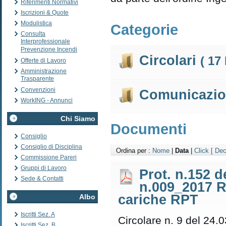
Riferimenti Normativi
Iscrizioni & Quote
Modulistica
Categorie
Consulta
Interprofessionale
Prevenzione Incendi
Circolari
( 17 
Offerte di Lavoro
Amministrazione
Trasparente
Convenzioni
Comunicazi
WorkING - Annunci
Chi Siamo
Documenti
Consiglio
Consiglio di Disciplina
Ordina per :
Nome
|
Data
|
Click
[ Dec
Commissione Pareri
Gruppi di Lavoro
Prot. n.152 d
Sede & Contatti
n.009_2017 R
cariche RPT
Albo
Iscritti Sez. A
Circolare n. 9 del 24.
Iscritti Sez. B