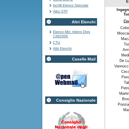
E
Iscritti Elenco Speciale
Ingegn
Albo STP
To
Co
Altri Elenchi
Colo
Elenco Min. Interni Dlgs
Moscar
139/2006
Mazz
CTU
Tos
Altri Elenchi
Arm
Medi
Caselle Mail
De Lu
Vannucch
Cecc
Pero
Ta
Petr
Marti
Broc
Consiglio Nazionale
Ponzia
Mas