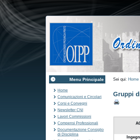
Menu Principale
Sei qui:
Home
Home
Gruppi d
Comunicazioni e Circolari
Corsi e Convegni
Newsletter CNI
Lavori Commissioni
Compensi Professionali
A
Documentazione Consiglio
di Disciplina
Ingegn