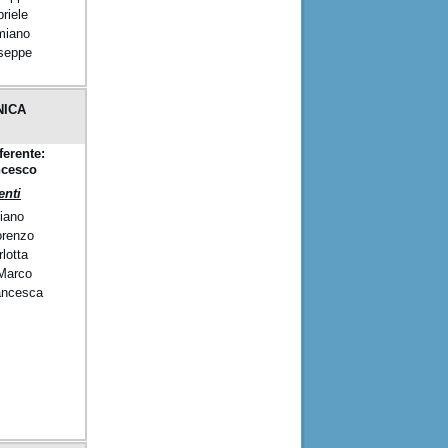
riele
miano
seppe
NICA
ferente:
ncesco
nti
liano
orenzo
lotta
Marco
ancesca