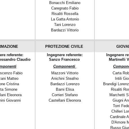
Bonacchi Emiliano
Caregnato Fabio
Risaliti Rossella
La Gatta Antonio
Tani Lorenzo
Bardazzi Vittorio
RMAZIONE
PROTEZIONE CIVILE
GIOVA
ere referente:
Ingegnere referente:
Ingegnere re
essandro Claudio
Sanzo Francesco
Martinelli V
mponenti
Componenti
Compone
scenzo Fabio
Mazzoni Vittorio
Carta Rob
ani Matteo
Anichini Steafno
Intili Gi
one Cristina
Bardazzi Lorenzo
Brandigi Loren
ta Simone
Barni Elisa
Risaliti Ro
lani Eleonora
Corrieri Stefano
Marchetti 
ini Giovanni
Castellani Eleonora
Giugni An
Torri Fede
Chilleri Lo
Cardinale 
D'Amore 
Russo Giu