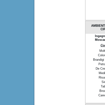
AMBIENT
CI
Ingegn
Moscar
Co
Molt
Colo
Brandigi
Petr
De Cre
Medi
Risal
Si
Ta
Broc
Care