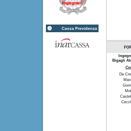
Cassa Previdenza
FO
Ingegn
Bigagli
Al
Co
De Cre
Marz
Gorr
Mot
Castel
Cecch