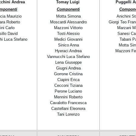
cchini
Andrea
Tomay
Luigi
Puggelli A
mponenti
Componenti
Compone
cia Maurizio
Motta Simona
Anichini S
ara Roberto
Moscardi Alessandro
Giorgi Teo Fra
ini Carlo
Mazzoni Vittorio
Marzani M
illo David
Tosti Alessio
Sanesi Car
i Luca Stefano
Medici Giovanni
Tabani P
Sinico Anna
Motta Si
Hyeraci Andrea
Mazzoni Fe
Vannucchi Luca Stefano
Lena Giuseppe
Giugni Andrea
Gorrone Cristina
Ciapini Erica
Cecconi Tiziana
Perone Luciano
Mennini Roberto
Cavalotto Francesca
Castellani Eleonora
Tani Lorenzo