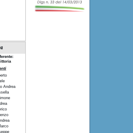
NI
ferente:
ittoria
nti
erto
oele
zo
Andrea
ssella
Simone
drea
rico
renzo
Andrea
Marco
seppe