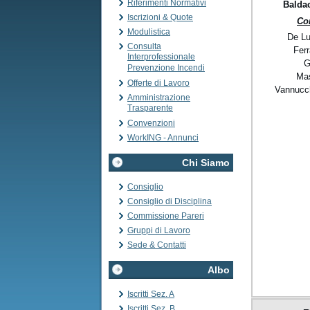
Riferimenti Normativi
Balda
Iscrizioni & Quote
Co
Modulistica
De Lu
Consulta
Ferr
Interprofessionale
G
Prevenzione Incendi
Mas
Offerte di Lavoro
Vannucch
Amministrazione
Trasparente
Convenzioni
WorkING - Annunci
Chi Siamo
Consiglio
Consiglio di Disciplina
Commissione Pareri
Gruppi di Lavoro
Sede & Contatti
Albo
Iscritti Sez. A
Iscritti Sez. B