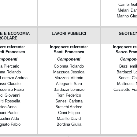
Cambi Gab
Melani Da
Marino Giu
E E ECONOMIA
LAVORI PUBBLICI
GEOTEC
RCOLARE
ere referente:
Ingegnere referente:
Ingegnere re
di Francesco
Santi Francesca
Sanzo Fra
mponenti
Componenti
Compone
a Piercarlo
Colonna Rolando
Burzi emi
nna Rolando
Mazzuca Jessica
Bardazzi L
 Lorenzo Andrea
Mazzoni Vittorio
Sanesi Car
assi Claudio
Allegranti Sara
Matteucci 
scenzo Fabio
Bardazzi Lorenzo
Cavalotto Fr
ci Giovanni
Torri Federico
iti Rossella
Sanesi Carlotta
nico Anna
Breschi Andrea
bani Paolo
Ciani Filippo
colini Aldo
Masillo David
gnato Fabio
Bordina Giulia