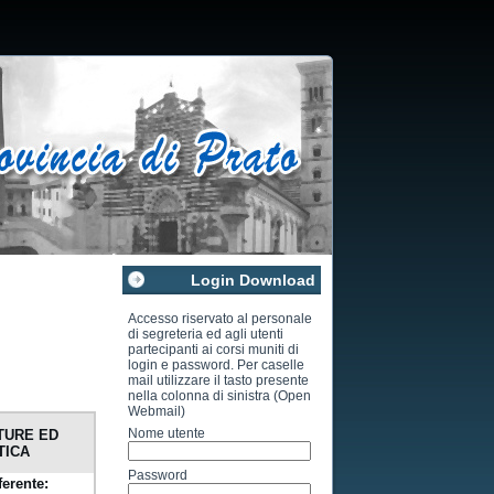
Login Download
Accesso riservato al personale
di segreteria ed agli utenti
partecipanti ai corsi muniti di
login e password. Per caselle
mail utilizzare il tasto presente
nella colonna di sinistra (Open
Webmail)
Nome utente
TURE ED
TICA
Password
ferente: