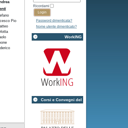
ndrea
Ricordami
nti
tefano
ncesco Pio
Password dimenticata?
atteo
Nome utente dimenticato?
lotta
WorkING
aolo
mone
derico
Corsi e Convegni del