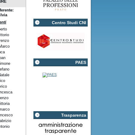
URE
ferente:
ilvia
nti
Centro Studi CNI
erto
ttorio
renzo
Marco
uca
oan
PAES
Simone
tefano
Natale
ico
rico
ancesca
renzo
ittoria
marco
ancesco
Trasparenza
brizio
ntonio