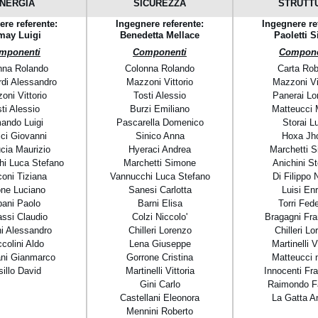
NERGIA
SICUREZZA
STRUTT
ere referente:
Ingegnere referente:
Ingegnere re
may Luigi
Benedetta Mellace
Paoletti S
mponenti
Componenti
Compone
nna Rolando
Colonna Rolando
Carta Rob
di Alessandro
Mazzoni Vittorio
Mazzoni Vi
oni Vittorio
Tosti Alessio
Panerai Lo
ti Alessio
Burzi Emiliano
Matteucci 
ando Luigi
Pascarella Domenico
Storai L
ci Giovanni
Sinico Anna
Hoxa Jh
cia Maurizio
Hyeraci Andrea
Marchetti 
i Luca Stefano
Marchetti Simone
Anichini S
oni Tiziana
Vannucchi Luca Stefano
Di Filippo 
ne Luciano
Sanesi Carlotta
Luisi Enr
bani Paolo
Barni Elisa
Torri Fede
assi Claudio
Colzi Niccolo'
Bragagni Fr
ni Alessandro
Chilleri Lorenzo
Chilleri Lo
colini Aldo
Lena Giuseppe
Martinelli V
ni Gianmarco
Gorrone Cristina
Matteucci 
illo David
Martinelli Vittoria
Innocenti Fr
Gini Carlo
Raimondo Fa
Castellani Eleonora
La Gatta A
Mennini Roberto