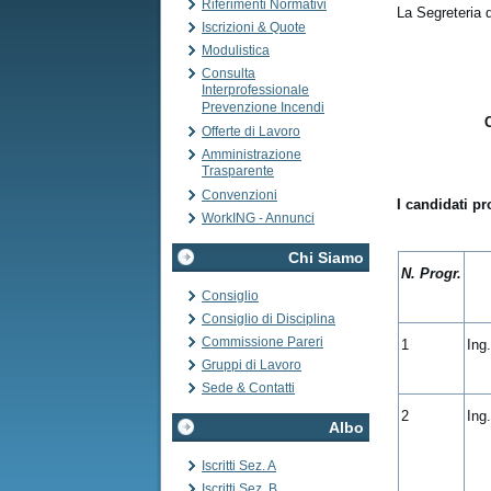
Riferimenti Normativi
La Segreteria 
Iscrizioni & Quote
Modulistica
Consulta
Interprofessionale
Prevenzione Incendi
Offerte di Lavoro
Amministrazione
Trasparente
Convenzioni
I candidati pr
WorkING - Annunci
Chi Siamo
N. Progr.
Consiglio
Consiglio di Disciplina
Commissione Pareri
1
Ing
Gruppi di Lavoro
Sede & Contatti
2
Ing
Albo
Iscritti Sez. A
Iscritti Sez. B