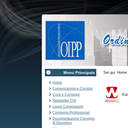
Menu Principale
Sei qui:
Home
Home
Comunicazioni e Circolari
Vuoi
Corsi e Convegni
Newsletter CNI
Lavori Commissioni
Compensi Professionali
Documentazione Consiglio
di Disciplina