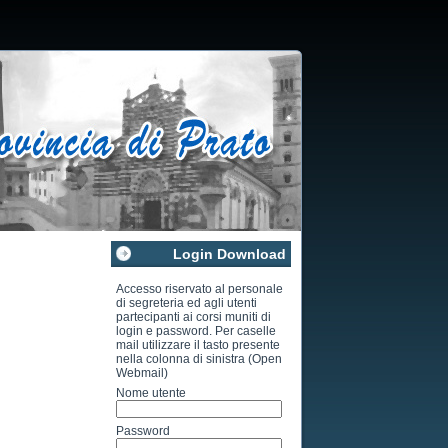
Login Download
Accesso riservato al personale
di segreteria ed agli utenti
partecipanti ai corsi muniti di
login e password. Per caselle
mail utilizzare il tasto presente
nella colonna di sinistra (Open
Webmail)
Nome utente
Password