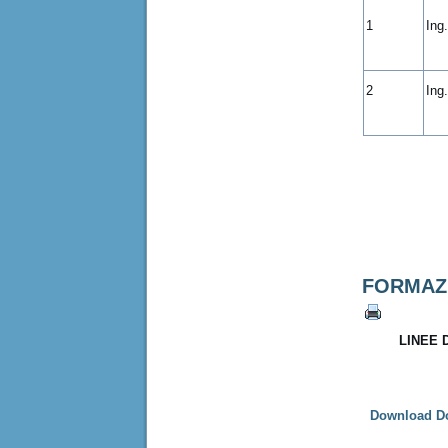
1
Ing
2
Ing
FORMAZ
LINEE 
Download D