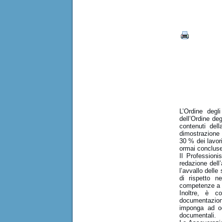
L’Ordine degl
dell’Ordine deg
contenuti dell
dimostrazione 
30 % dei lavori
ormai concluse
Il Professioni
redazione dell
l’avvallo dell
di rispetto n
competenze a 
Inoltre, è c
documentazione
imponga ad og
documentali.