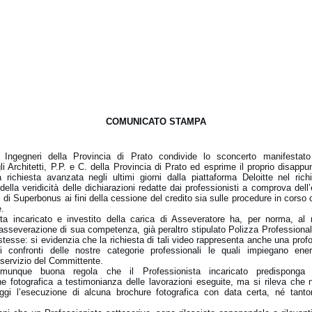
COMUNICATO STAMPA
i Ingegneri della Provincia di Prato condivide lo sconcerto manifestato
li Architetti, P.P. e C. della Provincia di Prato ed esprime il proprio disappu
a richiesta avanzata negli ultimi giorni dalla piattaforma Deloitte nel ric
della veridicità delle dichiarazioni redatte dai professionisti a comprova dell
 di Superbonus ai fini della cessione del credito sia sulle procedure in corso
.
sta incaricato e investito della carica di Asseveratore ha, per norma, a
’asseverazione di sua competenza, già peraltro stipulato Polizza Professional
e stesse: si evidenzia che la richiesta di tali video rappresenta anche una pr
ei confronti delle nostre categorie professionali le quali impiegano ener
servizio del Committente.
omunque buona regola che il Professionista incaricato predisponga
 fotografica a testimonianza delle lavorazioni eseguite, ma si rileva ch
gi l’esecuzione di alcuna brochure fotografica con data certa, né tant