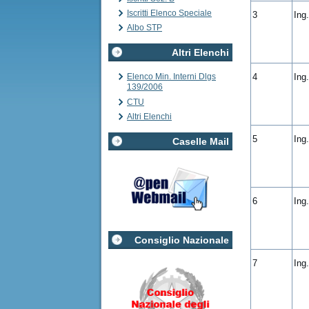
Iscritti Elenco Speciale
3
Ing
Albo STP
Altri Elenchi
4
Ing
Elenco Min. Interni Dlgs
139/2006
CTU
Altri Elenchi
5
Ing
Caselle Mail
6
Ing
Consiglio Nazionale
7
Ing