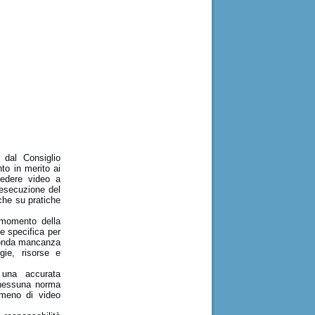
 dal Consiglio
nto in merito ai
hiedere video a
’esecuzione del
 che su pratiche
l momento della
e specifica per
ofonda mancanza
gie, risorse e
 una accurata
e nessuna norma
omeno di video