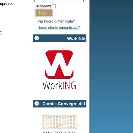
ompreso.
Ricordami
Password dimenticata?
Nome utente dimenticato?
E
WorkING
Corsi e Convegni del