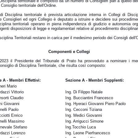
 Disciplina territoriale è composto da un numero di Consiglieri pari a quello dei
Consiglio territoriale dell'Ordine.
di Disciplina territoriale è prevista articolazione interna in Collegi di Disci
e Consiglieri ed ogni Collegio è deputato a istruire e decidere sui procedimen
sciplina territoriali operano in piena indipendenza di giudizio e autonomia org
vigenti disposizioni di legge e regolamentari relative al procedimento disciplinar
isciplina Territoriali restano in carica per il medesimo periodo dei Consigli dell'
Componenti e Collegi
2023 il Presidente del Tribunale di Prato ha provveduto a nominare i mem
onsiglio di Disciplina Territoriale, che risulta così composto:
 A - Membri Effettivi:
Sezione A - Membri Supplenti:
neri Mario
dazzi Vittorio
Ing. Di Filippo Natale
nsorti Claudio
Ing. Bucciantini Francesco
mi Giovanni
Ing. Hyeraci Giovanni Piero Paolo
nelli Paolo
Ing. Cecconi Tiziana
ciotti Enrico
Ing. Medici Giovanni
nnelli Massimo
Ing. Arrigucci Simone
rnevale Stefano
Ing.Tocchio Luca
rdazzi Lorenzo
Ing. Leone Pierfrancesco