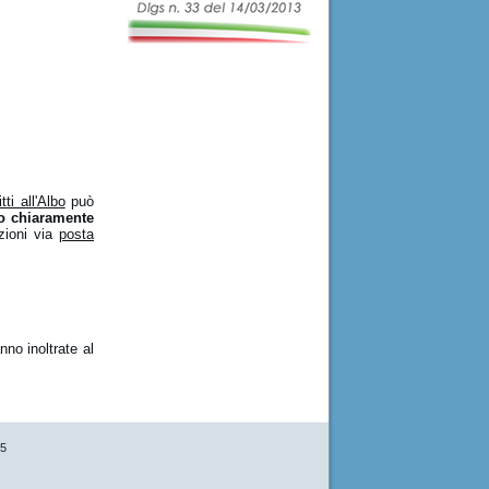
tti all'Albo
può
o chiaramente
azioni via
posta
nno inoltrate al
75