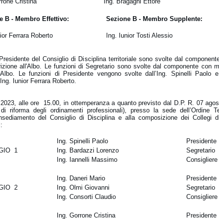
rrone Cristina
Ing. Bragagni Ettore
e B - Membro Effettivo:
Sezione B - Membro Supplente:
nior Ferrara Roberto
Ing. Iunior Tosti Alessio
 Presidente del Consiglio di Disciplina territoriale sono svolte dal componen
crizione all'Albo. Le funzioni di Segretario sono svolte dal componente con m
ll'Albo. Le funzioni di Presidente vengono svolte dall’Ing. Spinelli Paolo e
’Ing. Iunior Ferrara Roberto.
6.2023, alle ore 15.00, in ottemperanza a quanto previsto dal D.P. R. 07 ago
i riforma degli ordinamenti professionali), presso la sede dell’Ordine Ter
insediamento del Consiglio di Disciplina e alla composizione dei Collegi di
:
Ing. Spinelli Paolo
Presidente
GIO 1
Ing. Bardazzi Lorenzo
Segretario
Ing. Iannelli Massimo
Consigliere
Ing. Daneri Mario
Presidente
GIO 2
Ing. Olmi Giovanni
Segretario
Ing. Consorti Claudio
Consigliere
Ing. Gorrone Cristina
Presidente