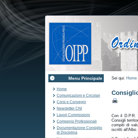
Menu Principale
Sei qui:
Home
Home
Consiglio
Comunicazioni e Circolari
Corsi e Convegni
Newsletter CNI
Lavori Commissioni
Con il D.P.R.
Consigli territo
Compensi Professionali
com­piti di val
Documentazione Consiglio
iscritti all'Albo.
di Disciplina