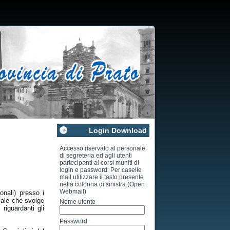
Login Download
Accesso riservato al personale
di segreteria ed agli utenti
partecipanti ai corsi muniti di
login e password. Per caselle
mail utilizzare il tasto presente
nella colonna di sinistra (Open
Webmail)
nali) presso i
oriale che svolge
Nome utente
 riguardanti gli
Password