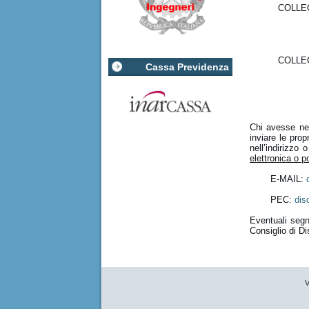
COLLE
COLLE
Cassa Previdenza
Chi avesse nec
inviare le prop
nell’indirizzo 
elettronica o p
E-MAIL:
PEC:
dis
Eventuali segna
Consiglio di Di
V