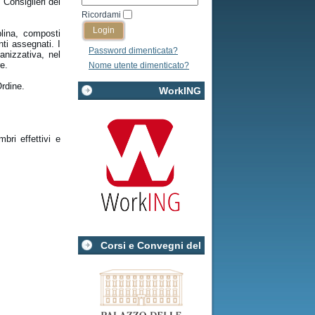
 Consiglieri del
Ricordami
plina, composti
ti assegnati. I
Password dimenticata?
anizzativa, nel
e.
Nome utente dimenticato?
Ordine.
WorkING
bri effettivi e
Corsi e Convegni del