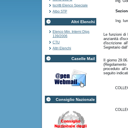
Ing. Go
Iscritti Elenco Speciale
Sezion
Albo STP
Ing. Iu
Altri Elenchi
Elenco Min. Interni Dlgs
Le funzioni di
139/2006
anzianità d'is
CTU
d'iscrizione a
Segretario dall
Altri Elenchi
Caselle Mail
Il giorno 29.0
(Regolamento d
proceduto all’
seguito indicati
COLLE
Consiglio Nazionale
COLLE