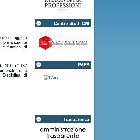
Centro Studi CNI
te con maggiore
inore anzianità
 le funzioni di
PAES
sto 2012 n° 137
ritoriale, si è
 Disciplina, di
Trasparenza