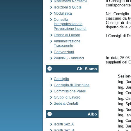
Il Consiglio di
Riferimenti Normativi
corrispondente 
Iscrizioni & Quote
Modulistica
Nel Consiglio 
ciascuno da tr
Consulta
Consigli di di
Interprofessionale
rispetto delle 
Prevenzione Incendi
Offerte di Lavoro
I Consigli di D
Amministrazione
Trasparente
Convenzioni
In data 26.06.
WorkING - Annunci
supplenti del C
Chi Siamo
Sezione
Consiglio
Ing. Da
Consiglio di Disciplina
Ing. Bar
Commissione Pareri
Ing. Co
Gruppi di Lavoro
Ing. Ol
Sede & Contatti
Ing. Spi
Ing. Nuc
Albo
Ing. Ia
Ing. Ca
Iscritti Sez. A
Ing. Ba
Iscritti Sez. B