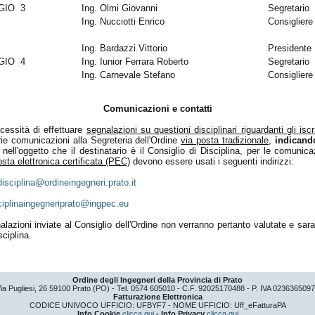
GIO 3
Ing. Olmi Giovanni
Segretario
Ing. Nucciotti Enrico
Consigliere
Ing. Bardazzi Vittorio
Presidente
GIO 4
Ing. Iunior Ferrara Roberto
Segretario
Ing. Carnevale Stefano
Consigliere
Comunicazioni e contatti
essità di effettuare
segnalazioni su questioni disciplinari riguardanti gli iscri
rie comunicazioni alla Segreteria dell'Ordine
via posta tradizionale
,
indicand
o nell'oggetto che il destinatario è il Consiglio di Disciplina, per le comunic
osta elettronica certificata (PEC)
devono essere usati i seguenti indirizzi:
disciplina@ordineingegneri.prato.it
ciplinaingegneriprato@ingpec.eu
lazioni inviate al Consiglio dell'Ordine non verranno pertanto valutate e sara
sciplina.
Ordine degli Ingegneri della Provincia di Prato
ia Pugliesi, 26 59100 Prato (PO) - Tel. 0574 605010 - C.F. 92025170488 - P. IVA 023636509
Fatturazione Elettronica
CODICE UNIVOCO UFFICIO: UFBYF7 - NOME UFFICIO: Uff_eFatturaPA
Info Cookie
clicca qui
- Info Privacy
clicca qui