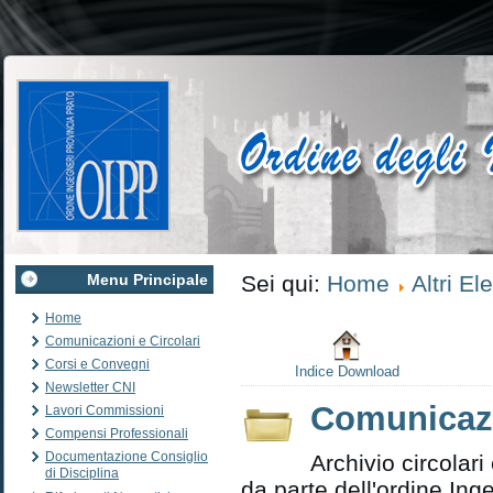
Menu Principale
Sei qui:
Home
Altri El
Home
Comunicazioni e Circolari
Corsi e Convegni
Indice Download
Newsletter CNI
Comunicazi
Lavori Commissioni
Compensi Professionali
Documentazione Consiglio
Archivio circolar
di Disciplina
da parte dell'ordine Ing