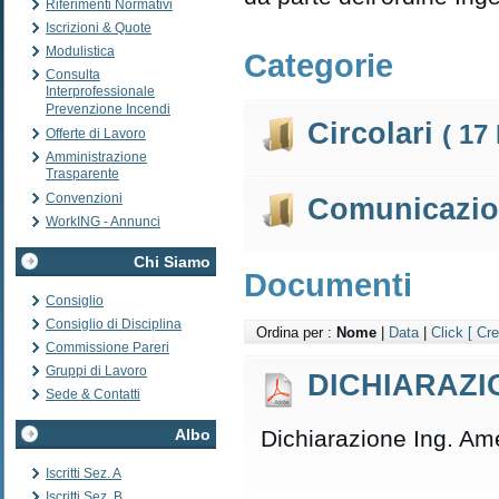
Riferimenti Normativi
Iscrizioni & Quote
Modulistica
Categorie
Consulta
Interprofessionale
Prevenzione Incendi
Circolari
( 17 
Offerte di Lavoro
Amministrazione
Trasparente
Convenzioni
Comunicazi
WorkING - Annunci
Chi Siamo
Documenti
Consiglio
Consiglio di Disciplina
Ordina per :
Nome
|
Data
|
Click
[ Cr
Commissione Pareri
Gruppi di Lavoro
DICHIARAZI
Sede & Contatti
Albo
Dichiarazione Ing. A
Iscritti Sez. A
Iscritti Sez. B