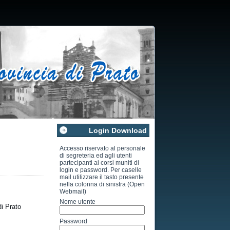
Login Download
Accesso riservato al personale
di segreteria ed agli utenti
partecipanti ai corsi muniti di
login e password. Per caselle
mail utilizzare il tasto presente
nella colonna di sinistra (Open
Webmail)
Nome utente
i Prato
Password