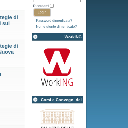
Ricordami
tegie di
Password dimenticata?
i sui
Nome utente dimenticato?
WorkING
tegie di
 Nuova
I
Corsi e Convegni del