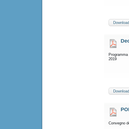
Downloa
Deo
Programma se
2019
Downloa
PO
Convegno d