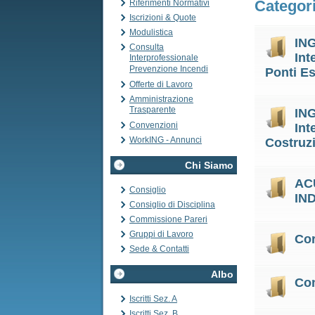
Categor
Riferimenti Normativi
Iscrizioni & Quote
Modulistica
ING
Consulta
Int
Interprofessionale
Prevenzione Incendi
Ponti Es
Offerte di Lavoro
Amministrazione
Trasparente
ING
Convenzioni
Int
WorkING - Annunci
Costruz
Chi Siamo
AC
Consiglio
IN
Consiglio di Disciplina
Commissione Pareri
Gruppi di Lavoro
Cor
Sede & Contatti
Albo
Co
Iscritti Sez. A
Iscritti Sez. B