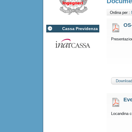
Docume
Ordina per :
OS
Cassa Previdenza
Presentazio
Downloa
Ev
Locandina c