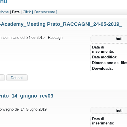
nti
Nome
|
Data
|
Click
[ Decrescente ]
-Academy_Meeting Prato_RACCAGNI_24-05-2019_
ni seminario del 24.05.2019 - Raccagni
hot!
Data di
inserimento:
Data modifica:
Dimensione del file
Downloads:
d
Dettagli
ento_14_giugno_rev03
onvegno del 14 Giugno 2019
hot!
Data di
inserimento: