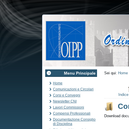
Menu Principale
Sei qui:
Home
Home
Comunicazioni e Circolari
Indic
Corsi e Convegni
Newsletter CNI
Co
Lavori Commissioni
Compensi Professionali
Download docum
Documentazione Consiglio
di Disciplina