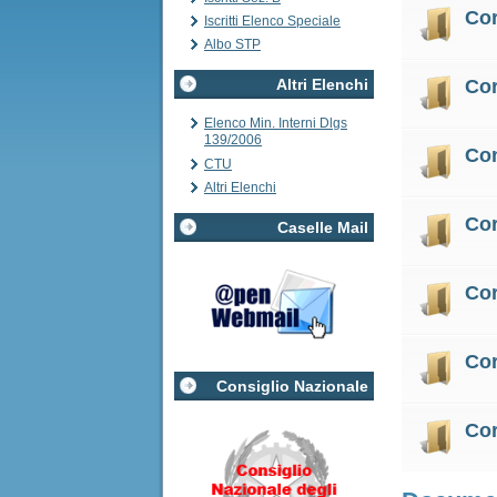
Cor
Iscritti Elenco Speciale
Albo STP
Altri Elenchi
Co
Elenco Min. Interni Dlgs
139/2006
Co
CTU
Altri Elenchi
Cor
Caselle Mail
Cor
Co
Consiglio Nazionale
Cor