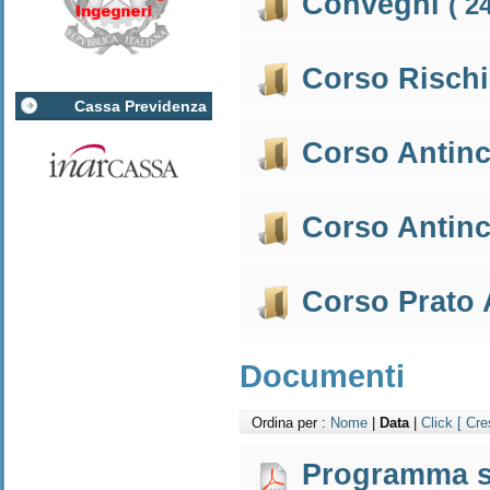
Convegni
( 2
Corso Risch
Cassa Previdenza
Corso Antin
Corso Antin
Corso Prato
Documenti
Ordina per :
Nome
|
Data
|
Click
[ Cre
Programma s