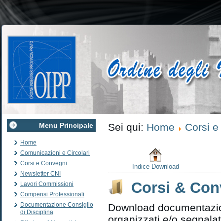
Menu Principale
Sei qui:
Home
Corsi e
Home
Comunicazioni e Circolari
Corsi e Convegni
Indice Download
Newsletter CNI
Corsi & Con
Lavori Commissioni
Compensi Professionali
Documentazione Consiglio
Download documentazion
di Disciplina
organizzati e/o segnalat