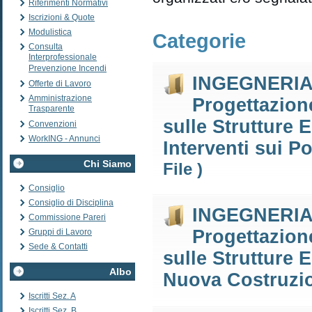
Riferimenti Normativi
Iscrizioni & Quote
Modulistica
Categorie
Consulta
Interprofessionale
Prevenzione Incendi
INGEGNERIA D
Offerte di Lavoro
Amministrazione
Progettazione
Trasparente
sulle Strutture E
Convenzioni
WorkING - Annunci
Interventi sui Po
Chi Siamo
File )
Consiglio
Consiglio di Disciplina
INGEGNERIA D
Commissione Pareri
Progettazione
Gruppi di Lavoro
Sede & Contatti
sulle Strutture E
Albo
Nuova Costruzio
Iscritti Sez. A
Iscritti Sez. B