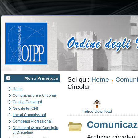
Menu Principale
Sei qui:
Home
Comunic
Circolari
Home
Comunicazioni e Circolari
Corsi e Convegni
Newsletter CNI
Indice Download
Lavori Commissioni
Compensi Professionali
Comunicazi
Documentazione Consiglio
di Disciplina
Archivio circolar