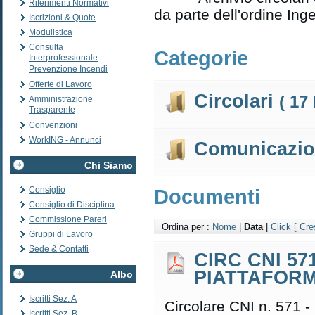
Riferimenti Normativi
da parte dell'ordine Ing
Iscrizioni & Quote
Modulistica
Consulta
Categorie
Interprofessionale
Prevenzione Incendi
Offerte di Lavoro
Circolari
( 17 
Amministrazione
Trasparente
Convenzioni
WorkING - Annunci
Comunicazi
Chi Siamo
Consiglio
Documenti
Consiglio di Disciplina
Commissione Pareri
Ordina per :
Nome
|
Data
|
Click
[ Cre
Gruppi di Lavoro
Sede & Contatti
CIRC CNI 571
PIATTAFOR
Albo
Iscritti Sez. A
Circolare CNI n. 571 -
Iscritti Sez. B