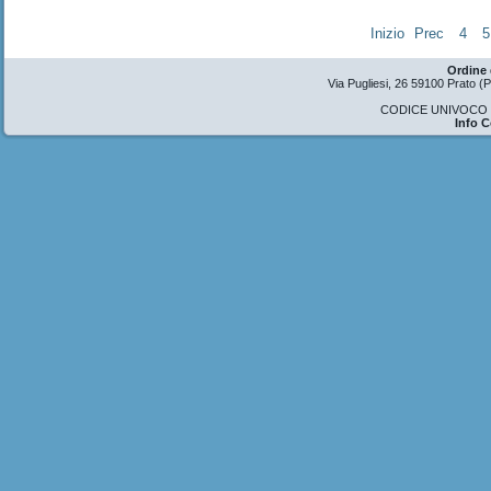
Inizio
Prec
4
5
Ordine 
Via Pugliesi, 26 59100 Prato 
CODICE UNIVOCO U
Info 