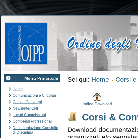
Menu Principale
Sei qui:
Home
Corsi e
Home
Comunicazioni e Circolari
Corsi e Convegni
Indice Download
Newsletter CNI
Corsi & Con
Lavori Commissioni
Compensi Professionali
Documentazione Consiglio
Download documentazion
di Disciplina
organizzati e/o segnalat