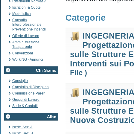
Riferimenti Normativi
Iscrizioni & Quote
Modulistica
Categorie
Consulta
Interprofessionale
Prevenzione Incendi
INGEGNERIA D
Offerte di Lavoro
Amministrazione
Progettazione
Trasparente
sulle Strutture E
Convenzioni
WorkING - Annunci
Interventi sui Po
Chi Siamo
File )
Consiglio
Consiglio di Disciplina
INGEGNERIA D
Commissione Pareri
Progettazione
Gruppi di Lavoro
Sede & Contatti
sulle Strutture E
Albo
Nuova Costruzio
Iscritti Sez. A
Iscritti Sez. B