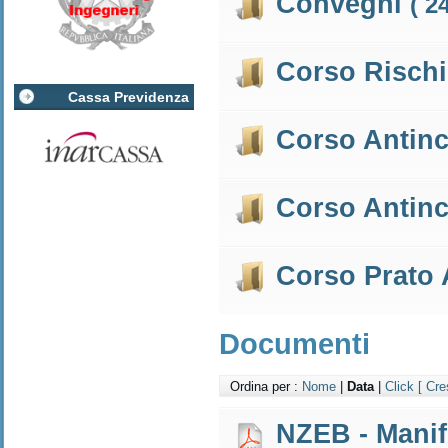
Convegni
( 2
Corso Risch
Cassa Previdenza
Corso Antin
Corso Antin
Corso Prato
Documenti
Ordina per :
Nome
|
Data
|
Click
[ Cre
NZEB - Manif