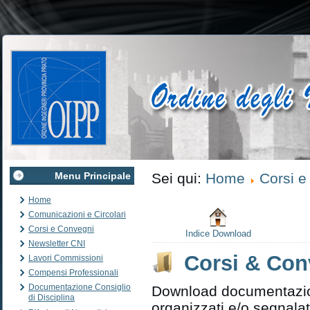
Menu Principale
Sei qui:
Home
Corsi e
Home
Comunicazioni e Circolari
Corsi e Convegni
Indice Download
Newsletter CNI
Corsi & Con
Lavori Commissioni
Compensi Professionali
Documentazione Consiglio
Download documentazion
di Disciplina
organizzati e/o segnalat