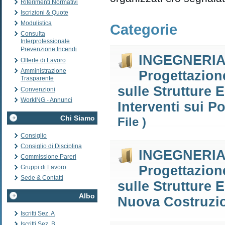
Riferimenti Normativi
Iscrizioni & Quote
Modulistica
Categorie
Consulta
Interprofessionale
Prevenzione Incendi
INGEGNERIA D
Offerte di Lavoro
Amministrazione
Progettazione
Trasparente
sulle Strutture E
Convenzioni
WorkING - Annunci
Interventi sui Po
Chi Siamo
File )
Consiglio
Consiglio di Disciplina
INGEGNERIA D
Commissione Pareri
Progettazione
Gruppi di Lavoro
Sede & Contatti
sulle Strutture E
Albo
Nuova Costruzio
Iscritti Sez. A
Iscritti Sez. B