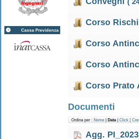
Convegni
( 2
Corso Risch
Cassa Previdenza
Corso Antin
Corso Antin
Corso Prato
Documenti
Ordina per :
Nome
|
Data
|
Click
[ Cre
Agg. PI_2023