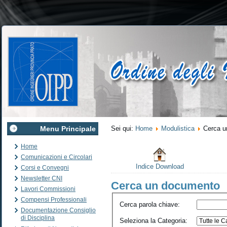
Menu Principale
Sei qui:
Home
Modulistica
Cerca u
Home
Comunicazioni e Circolari
Indice Download
Corsi e Convegni
Newsletter CNI
Cerca un documento
Lavori Commissioni
Compensi Professionali
Cerca parola chiave
:
Documentazione Consiglio
di Disciplina
Seleziona la Categoria
: