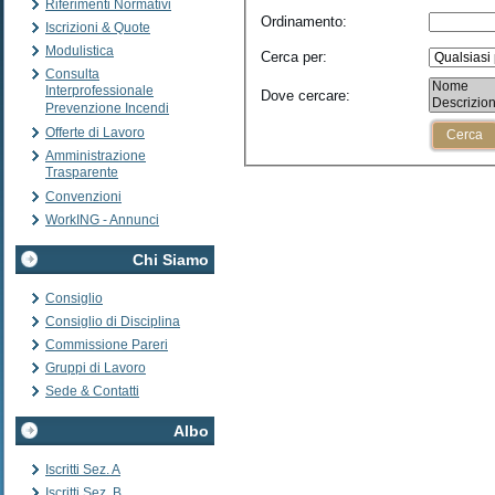
Riferimenti Normativi
Ordinamento
:
Iscrizioni & Quote
Modulistica
Cerca per
:
Consulta
Interprofessionale
Dove cercare
:
Prevenzione Incendi
Offerte di Lavoro
Amministrazione
Trasparente
Convenzioni
WorkING - Annunci
Chi Siamo
Consiglio
Consiglio di Disciplina
Commissione Pareri
Gruppi di Lavoro
Sede & Contatti
Albo
Iscritti Sez. A
Iscritti Sez. B