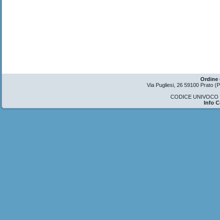
Ordine 
Via Pugliesi, 26 59100 Prato 
CODICE UNIVOCO U
Info 