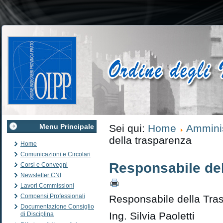
Menu Principale
Sei qui:
Home
Amminis
della trasparenza
Home
Comunicazioni e Circolari
Responsabile del
Corsi e Convegni
Newsletter CNI
Lavori Commissioni
Compensi Professionali
Responsabile della Tra
Documentazione Consiglio
Ing. Silvia Paoletti
di Disciplina