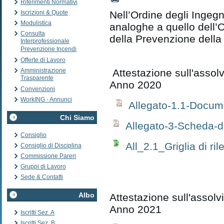
Riferimenti Normativi
Iscrizioni & Quote
Nell’Ordine degli Ingegn
Modulistica
analoghe a quello dell’
Consulta
della Prevenzione della
Interprofessionale
Prevenzione Incendi
Offerte di Lavoro
Amministrazione
Attestazione sull'assolv
Trasparente
Anno 2020
Convenzioni
WorkING - Annunci
Allegato-1.1-Docum
Chi Siamo
Allegato-3-Scheda-d
Consiglio
All_2.1_Griglia di r
Consiglio di Disciplina
Commissione Pareri
Gruppi di Lavoro
Sede & Contatti
Albo
Attestazione sull'assolv
Anno 2021
Iscritti Sez. A
Iscritti Sez. B