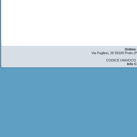
Ordine 
Via Pugliesi, 26 59100 Prato 
CODICE UNIVOCO U
Info 