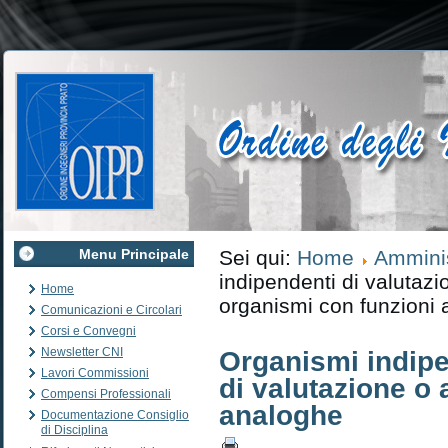
Menu Principale
Sei qui:
Home
Amminis
indipendenti di valutazio
Home
organismi con funzioni
Comunicazioni e Circolari
Corsi e Convegni
Newsletter CNI
Organismi indipe
Lavori Commissioni
di valutazione o 
Compensi Professionali
analoghe
Documentazione Consiglio
di Disciplina