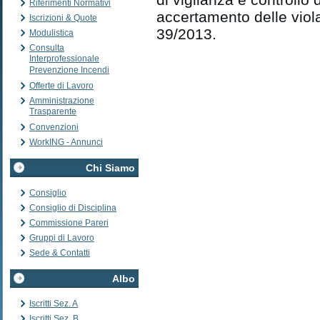
Riferimenti Normativi
accertamento delle violaz
Iscrizioni & Quote
39/2013.
Modulistica
Consulta
Interprofessionale
Prevenzione Incendi
Offerte di Lavoro
Amministrazione
Trasparente
Convenzioni
WorkING - Annunci
Chi Siamo
Consiglio
Consiglio di Disciplina
Commissione Pareri
Gruppi di Lavoro
Sede & Contatti
Albo
Iscritti Sez. A
Iscritti Sez. B