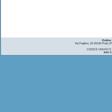
Ordine 
Via Pugliesi, 26 59100 Prato 
CODICE UNIVOCO U
Info 