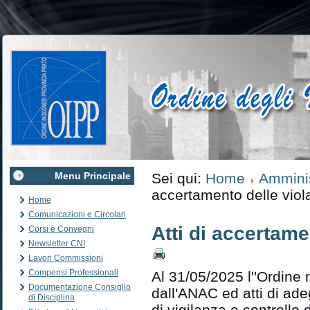
Menu Principale
Sei qui:
Home
Amminis
accertamento delle viol
Home
Comunicazioni e Circolari
Atti di accertame
Corsi e Convegni
Newsletter CNI
Lavori Commissioni
Compensi Professionali
Al 31/05/2025 l''Ordine 
Documentazione Consiglio
dall'ANAC ed atti di ad
di Disciplina
di vigilanza e controllo d