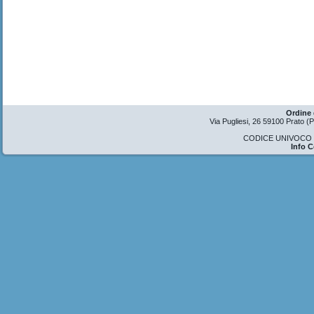
Ordine 
Via Pugliesi, 26 59100 Prato 
CODICE UNIVOCO U
Info 