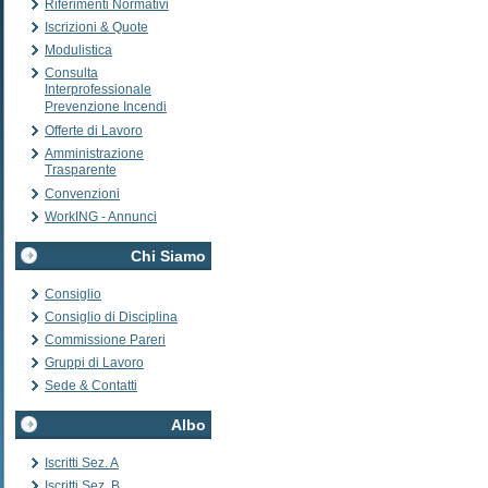
Riferimenti Normativi
Iscrizioni & Quote
Modulistica
Consulta
Interprofessionale
Prevenzione Incendi
Offerte di Lavoro
Amministrazione
Trasparente
Convenzioni
WorkING - Annunci
Chi Siamo
Consiglio
Consiglio di Disciplina
Commissione Pareri
Gruppi di Lavoro
Sede & Contatti
Albo
Iscritti Sez. A
Iscritti Sez. B