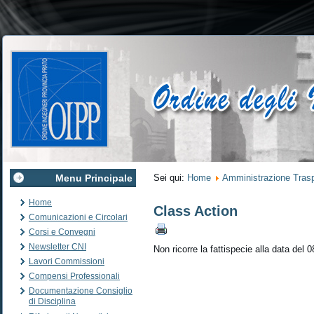
Menu Principale
Sei qui:
Home
Amministrazione Tras
Home
Class Action
Comunicazioni e Circolari
Corsi e Convegni
Newsletter CNI
Non ricorre la fattispecie alla data del 
Lavori Commissioni
Compensi Professionali
Documentazione Consiglio
di Disciplina